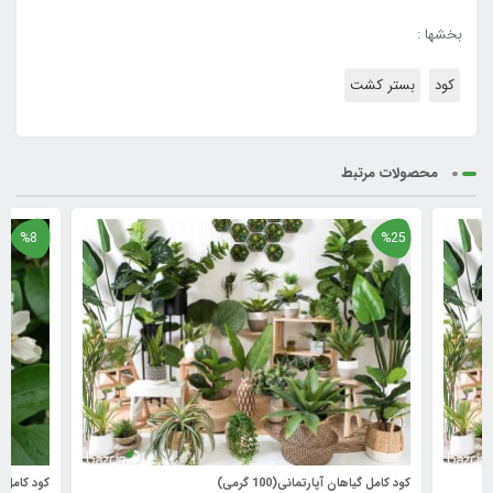
بخشها :
کود
بستر کشت
محصولات مرتبط
%8
%25
کود کامل گیاهان آپارتمانی(100 گرمی)
کود کامل 