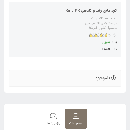
کود مایع رشد و گلدهی King PK
King PK fertilizer
در بسته بندی 30 سی سی
محصول کشور : آمریکا
برند:
بذرینو
کد: 793011
ناموجود
توضیحات
بازخوردها