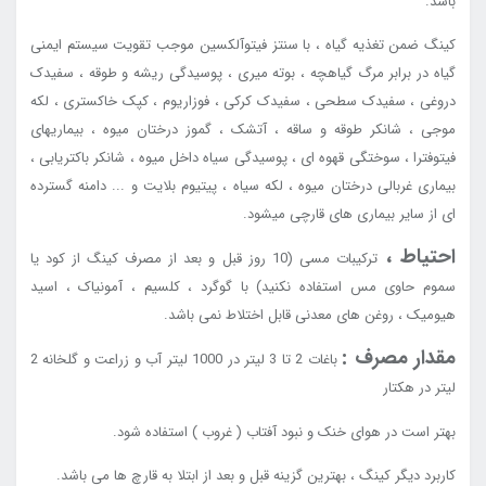
باشد.
کینگ ضمن تغذیه گیاه ، با سنتز فیتوآلکسین موجب تقویت سیستم ایمنی
گیاه در برابر مرگ گیاهچه ، بوته میری ، پوسیدگی ریشه و طوقه ، سفیدک
دروغی ، سفیدک سطحی ، سفیدک کرکی ، فوزاریوم ، کپک خاکستری ، لکه
موجی ، شانکر طوقه و ساقه ، آتشک ، گموز درختان میوه ، بیماریهای
فیتوفترا ، سوختگی قهوه ای ، پوسیدگی سیاه داخل میوه ، شانکر باکتریابی ،
بیماری غربالی درختان میوه ، لکه سیاه ، پیتیوم بلایت و ... دامنه گسترده
ای از سایر بیماری های قارچی میشود.
احتیاط ،
ترکیبات مسی (10 روز قبل و بعد از مصرف کینگ از کود یا
سموم حاوی مس استفاده نکنید) با گوگرد ، کلسیم ، آمونیاک ، اسید
هیومیک ، روغن های معدنی قابل اختلاط نمی باشد.
مقدار مصرف :
باغات 2 تا 3 لیتر در 1000 لیتر آب و
زراعت و گلخانه 2
لیتر در هکتار
بهتر است در هوای خنک و نبود آفتاب ( غروب ) استفاده شود.
کاربرد دیگر کینگ ، بهترین گزینه قبل و بعد از ابتلا به قارچ ها می باشد.