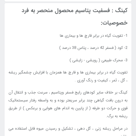
کینگ : فسفیت پتاسیم محصول منحصر به فرد
خصوصیات:
1- تقویت گیاه در برابر قارچ ها و بیماری ها
2- کود ( فسفر 42 درصد ، پتاس 38 درصد )
3- محرک طبیعی ( رویشی - زایشی )
تقویت گیاه در برابر بیماری ها و قارچ ها همزمان با افزایش چشمگیر ریشه
، گل ، ثمر ، کیفیت و رنگ آوری .
کینگ بر خلاف سایر کودهای رایج فسفر وپتاسیم ، سرعت جذب و انتقال آن
به درون بافت گیاهی چند برابر سریعتر بوده و به واسطه رفتار سیستماتیک
قوی و حرکت دو طرفه ( از پایین به اندام های هوایی و برعکس ) از طریق
ریشه به برگ.
در مراحل ریشه زنی ، گل دهی ، تشکیل و رسیدن میوه قابل استفاده می