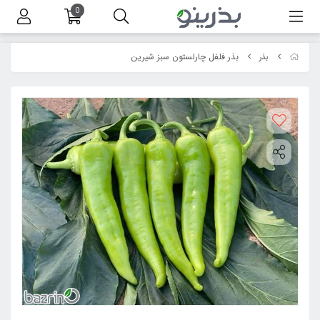
0
بذر فلفل چارلستون سبز شیرین
بذر