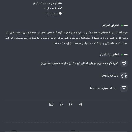
قوانین و مقررات بذرینو
نقشه سایت
تماس با ما
معرفی بذرینو
فروشگاه بذرینو را میتوان به عنوان یکی از اولین و متنوع ترین فروشگاه های کشور در زمینه فروش و بسته بندی بذر
و پیاز گل در کشور نام برد. همواره کارشناسان بذرینو در کلیه مراحل خرید، کاشت و برداشت در کنار مشتریان خواهند
بود تا لذت جوانه زنی و برداشت محصول را به شما عزیزان هدیه کنند.
تماس با بذرینو
شیراز.شهرک مطهری.خیابان راستان.کوچه 16(از مراجعه حضوری معذوریم)
09385650506
bazrinoco@gmail.com