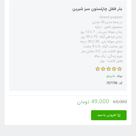
بذر فلفل چارلستون سبز شیرین
Green pepper
در بسته بندی 30 عددی
محصول کشور : ترکیه
زمان جوانه زنی بذر : 7 تا 12 روز
زمان باردهی گیاه : 70 تا 90 روز
دمای جوانه زنی : 20 تا 30 درجه
نور مناسب گیاه : 6 تا 8 ساعت
عمق کاشت بذر : 0.5 سانتی متر
دوره زندگی : یک ساله
فصل کاشت : بهار
برند:
بذرینو
کد: 707798
49,000
تومان
60,000
افزودن به سبد