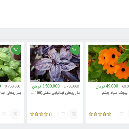
%7
%7
49,000
تومان
3,500,000
تومان
00,000
3,750,000
3,750,000
 سیاه چشم
بذر ریحان ایتالیایی بنفش(100 گرمی)