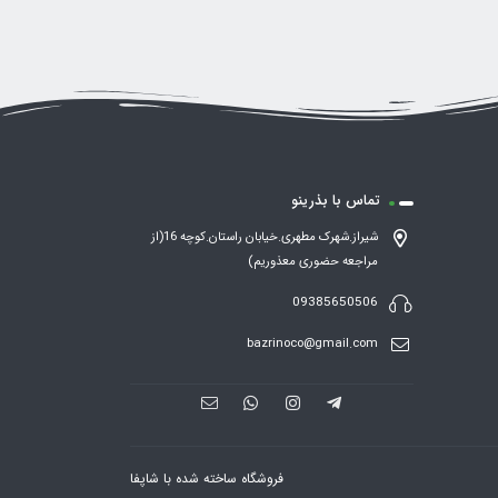
تماس با بذرینو
شیراز.شهرک مطهری.خیابان راستان.کوچه 16(از
مراجعه حضوری معذوریم)
09385650506
bazrinoco@gmail.com
فروشگاه ساخته شده با شاپفا