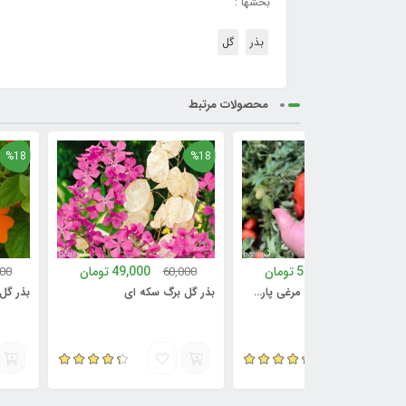
بخشها :
بذر
گل
محصولات مرتبط
%18
%18
59,000
تومان
49,000
تومان
60,000
60,000
70,0
بذر گوجه فرنگی تخم مرغی پارس F1
بذر گل برگ سکه ای
بذر گل پیچک