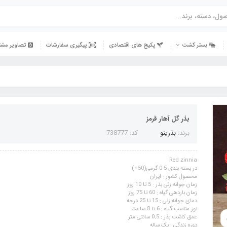
بستر کشت
پکیج های اقتصادی
پیگیری سفارشات
تصاویر مشت
بذر گل آهار قرمز
برند:
بذرینو
کد: 738777
Red zinnia
در بسته بندی 0.5 گرمی(50+)
محصول کشور : ایران
زمان جوانه زنی بذر : 5 تا 10 روز
زمان باردهی گیاه : 60 تا 75 روز
دمای جوانه زنی : 15 تا 25 درجه
نور مناسب گیاه : 6 تا 8 ساعت
عمق کاشت بذر : 0.5 سانتی متر
دوره زندگی : یک ساله