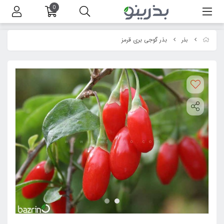
0
بذر گوجی بری قرمز
بذر