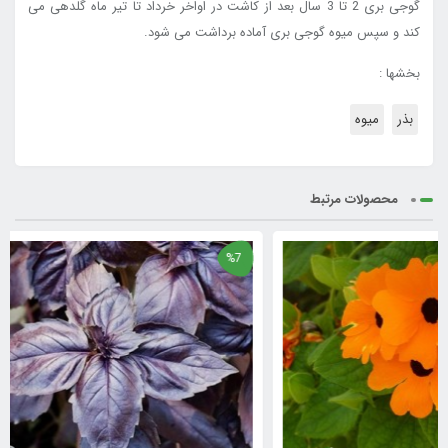
گوجی بری 2 تا 3 سال بعد از کاشت در اواخر خرداد تا تیر ماه گلدهی می
کند و سپس میوه گوجی بری آماده برداشت می شود.
بخشها :
بذر
میوه
محصولات مرتبط
%7
%7