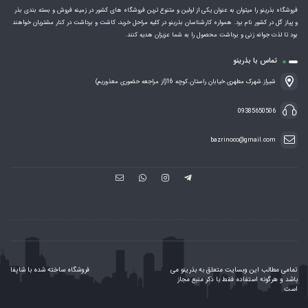
فروشگاه بذرینو را میتوان به عنوان یکی از اولین و متنوع ترین فروشگاه های کشور در زمینه فروش و بسته بندی بذر
و پیاز گل در کشور نام برد. همواره کارشناسان بذرینو در کلیه مراحل خرید، کاشت و برداشت در کنار مشتریان خواهند
بود تا لذت جوانه زنی و برداشت محصول را به شما عزیزان هدیه کنند.
تماس با بذرینو
شیراز.شهرک مطهری.خیابان راستان.کوچه 16(از مراجعه حضوری معذوریم)
09385650506
bazrinoco@gmail.com
تمامی مطالب این وبسایت متعلق به بذرینو می
فروشگاه ساخته شده با شاپفا
باشد و هرگونه استفاده فقط با ذکر منبع مجاز
است