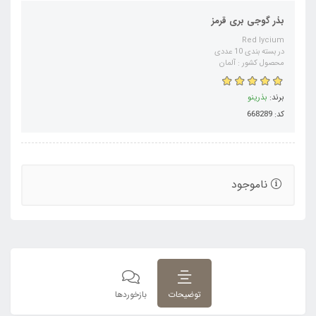
بذر گوجی بری قرمز
Red lycium
در بسته بندی 10 عددی
محصول کشور : آلمان
برند:
بذرینو
کد: 668289
ناموجود
توضیحات
بازخوردها