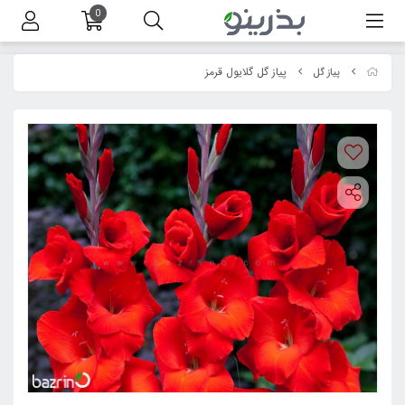
0
پیاز گل گلایول قرمز
پیاز گل