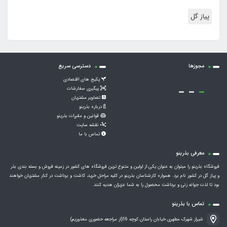
پیاز گل
مجوزها
دسترسی سریع
پکیج های اقتصادی
پیگیری سفارشات
تصاویر مشتریان
درباره بذرینو
قوانین و مقررات بذرینو
نقشه سایت
تماس با ما
معرفی بذرینو
فروشگاه بذرینو را میتوان به عنوان یکی از اولین و متنوع ترین فروشگاه های کشور در زمینه فروش و بسته بندی بذر
و پیاز گل در کشور نام برد. همواره کارشناسان بذرینو در کلیه مراحل خرید، کاشت و برداشت در کنار مشتریان خواهند
بود تا لذت جوانه زنی و برداشت محصول را به شما عزیزان هدیه کنند.
تماس با بذرینو
شیراز.شهرک مطهری.خیابان راستان.کوچه 16(از مراجعه حضوری معذوریم)