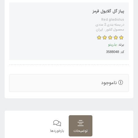
پیاز گل گلایول قرمز
Red gladiolus
در بسته بندی 2 عددی
محصول کشور : ایران
برند:
بذرینو
کد: 3588048
ناموجود
توضیحات
بازخوردها