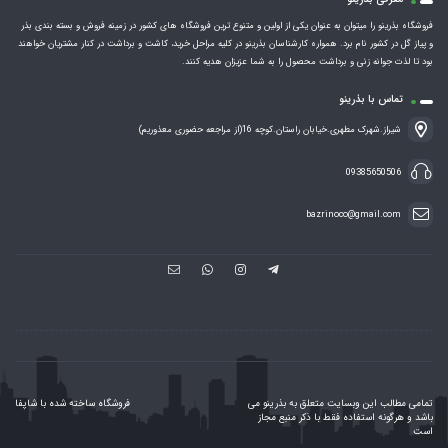
فروشگاه بذرینو را میتوان به عنوان یکی از اولین و متنوع ترین فروشگاه های کشور در زمینه فروش و بسته بندی بذر
و پیاز گل در کشور نام برد. همواره کارشناسان بذرینو در کلیه مراحل خرید، کاشت و برداشت در کنار مشتریان خواهند
بود تا لذت جوانه زنی و برداشت محصول را به شما عزیزان هدیه کنند.
تماس با بذرینو
شیراز.شهرک مطهری.خیابان راستان.کوچه 16(از مراجعه حضوری معذوریم)
09385650506
bazrinoco@gmail.com
تمامی مطالب این وبسایت متعلق به بذرینو می
فروشگاه ساخته شده با شاپفا
باشد و هرگونه استفاده فقط با ذکر منبع مجاز
است