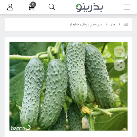
0
بذر خیار درختی خاردار
بذر