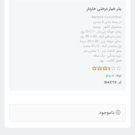
بذر خیار درختی خاردار
Barbed cucumber
در بسته بندی 6 عددی
محصول کشور : روسیه
زمان جوانه زنی بذر : 7 تا 10روز
زمان باردهی گیاه : 60 تا 80 روز
دمای جوانه زنی : 20 تا 28 درجه
نور مناسب گیاه : 6 تا 8 ساعت
عمق کاشت بذر : 1 سانتی متر
دوره زندگی : یک ساله
فصل کاشت : بهار
برند:
بذرینو
کد: 3643718
ناموجود