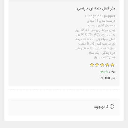
بذر فلفل دلمه ای نارنجی
Orange bell pepper
در بسته بندی 15 عددی
محصول کشور : روسیه
زمان جوانه زنی بذر : 7 تا 12 روز
زمان باردهی گیاه : 70 تا 90 روز
دمای جوانه زنی : 20 تا 30 درجه
نور مناسب گیاه : 6 تا 8 ساعت
عمق کاشت بذر : 0.5 سانتی متر
دوره زندگی : یک ساله
فصل کاشت : بهار
برند:
بذرینو
کد: 710881
ناموجود