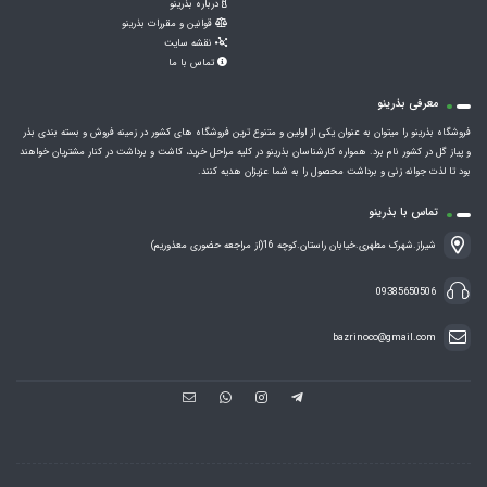
درباره بذرینو
قوانین و مقررات بذرینو
نقشه سایت
تماس با ما
معرفی بذرینو
فروشگاه بذرینو را میتوان به عنوان یکی از اولین و متنوع ترین فروشگاه های کشور در زمینه فروش و بسته بندی بذر
و پیاز گل در کشور نام برد. همواره کارشناسان بذرینو در کلیه مراحل خرید، کاشت و برداشت در کنار مشتریان خواهند
بود تا لذت جوانه زنی و برداشت محصول را به شما عزیزان هدیه کنند.
تماس با بذرینو
شیراز.شهرک مطهری.خیابان راستان.کوچه 16(از مراجعه حضوری معذوریم)
09385650506
bazrinoco@gmail.com