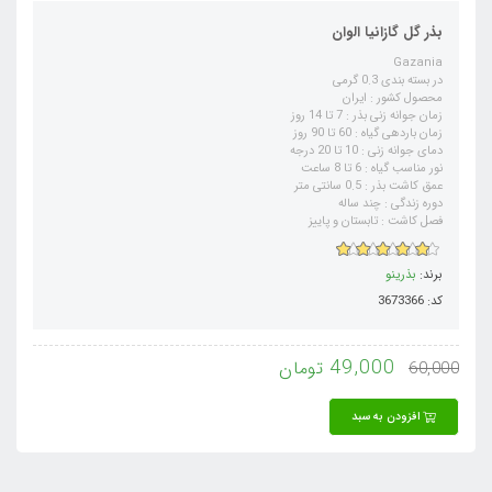
بذر گل گازانیا الوان
Gazania
در بسته بندی 0.3 گرمی
محصول کشور : ایران
زمان جوانه زنی بذر : 7 تا 14 روز
زمان باردهی گیاه : 60 تا 90 روز
دمای جوانه زنی : 10 تا 20 درجه
نور مناسب گیاه : 6 تا 8 ساعت
عمق کاشت بذر : 0.5 سانتی متر
دوره زندگی : چند ساله
فصل کاشت : تابستان و پاییز
برند:
بذرینو
کد: 3673366
49,000
تومان
60,000
افزودن به سبد