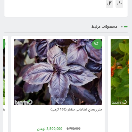
بذر
گل
محصولات مرتبط
%7
%7
بذر ریحان ایتالیایی بنفش(100 گرمی)
بذر ریحان ایتا
3,500,000
تومان
3,750,000