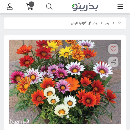
0
بذر گل گازانیا الوان
بذر