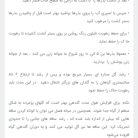
• بعد از کاشت بذرها را با دست به آرامی به سطح خاک فشار دهید.
• سپس با اسپری آب را بروی بذرها بپاشید بهتر است قبل از پاشیدن بذرها
بستر کشت را مرطوب کنید
• برای حفظ رطوبت نایلون رنگ روشن بر روی بستر کشت کشیده تا رطوبت
خا ک را حفظ نماید.
• معمولا بذرها بن ۵ الی ۱۰ روز شروع به جوانه زنی می کنند ، بعد از جوانه
زنی پوشش را بردارید.
• رشد گل ستاره ای بسیار سریع بوده و پس از رشد تا ارتفاع ۶ تا۸
سانتیمتری گیاهان را به گلدان های بزرگتر انتقال دهید . در این مدت باید
رطوبت خاک را حفظ نمود .
نکته: برای افزایش طول مدت گلدهی بهتر است که گلهای پژمرده به شکل
منظم از گیاه جدا شوند. همچنین در میانه فصل می توان با کوتاه کردن ساقه
هایی که بیش از اندازه بلند شده اند ، رشد ساقه های جانبی را تا حدودی
تحریک کرد. این ساقه ها نیز گل تولید می کنند و به دوران گلدهی گیاه
افزوده می‌شود