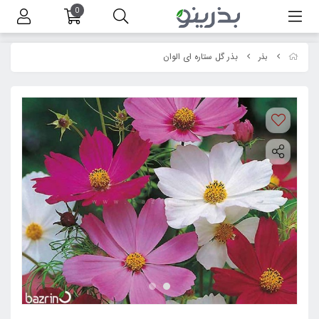
0
بذر گل ستاره ای الوان
بذر