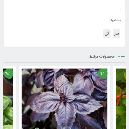
.
بخشها :
بذر
گل
محصولات مرتبط
%7
%7