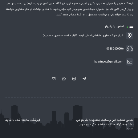
فروشگاه بذرینو را میتوان به عنوان یکی از اولین و متنوع ترین فروشگاه های کشور در زمینه فروش و بسته بندی بذر
و پیاز گل در کشور نام برد. همواره کارشناسان بذرینو در کلیه مراحل خرید، کاشت و برداشت در کنار مشتریان خواهند
بود تا لذت جوانه زنی و برداشت محصول را به شما عزیزان هدیه کنند.
تماس با بذرینو
شیراز.شهرک مطهری.خیابان راستان.کوچه 16(از مراجعه حضوری معذوریم)
09385650506
bazrinoco@gmail.com
تمامی مطالب این وبسایت متعلق به بذرینو می
فروشگاه ساخته شده با شاپفا
باشد و هرگونه استفاده فقط با ذکر منبع مجاز
است