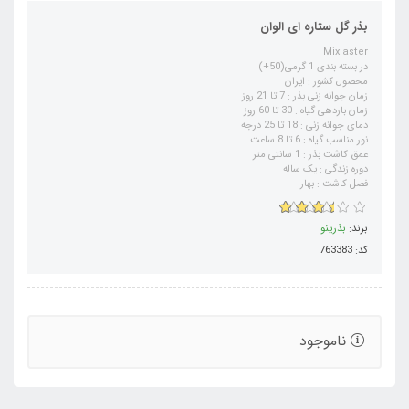
بذر گل ستاره ای الوان
Mix aster
در بسته بندی 1 گرمی(50+)
محصول کشور : ایران
زمان جوانه زنی بذر : 7 تا 21 روز
زمان باردهی گیاه : 30 تا 60 روز
دمای جوانه زنی : 18 تا 25 درجه
نور مناسب گیاه : 6 تا 8 ساعت
عمق کاشت بذر : 1 سانتی متر
دوره زندگی : یک ساله
فصل کاشت : بهار
برند:
بذرینو
کد: 763383
ناموجود