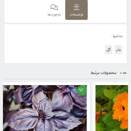
توضیحات
بازخوردها
بخشها :
بذر
گل
محصولات مرتبط
%7
%7