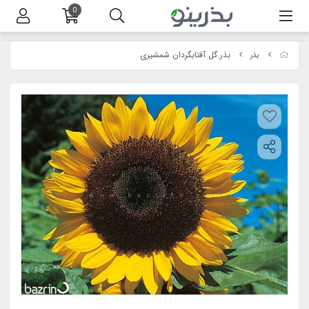
0
بذر گل آفتابگردان شمشیری
بذر