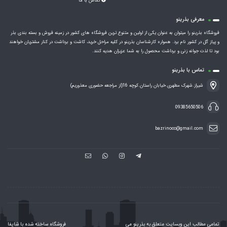
تماس با ما
معرفی بذرینو
فروشگاه بذرینو را میتوان به عنوان یکی از اولین و متنوع ترین فروشگاه های کشور در زمینه فروش و بسته بندی بذر
و پیاز گل در کشور نام برد. همواره کارشناسان بذرینو در کلیه مراحل خرید، کاشت و برداشت در کنار مشتریان خواهند
بود تا لذت جوانه زنی و برداشت محصول را به شما عزیزان هدیه کنند.
تماس با بذرینو
شیراز.شهرک مطهری.خیابان راستان.کوچه 16(از مراجعه حضوری معذوریم)
09385650506
bazrinoco@gmail.com
تمامی مطالب این وبسایت متعلق به بذرینو می
فروشگاه ساخته شده با شاپفا