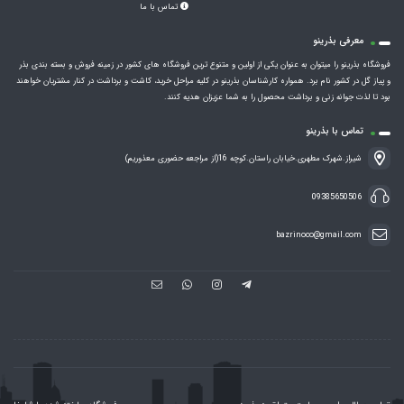
تماس با ما
معرفی بذرینو
فروشگاه بذرینو را میتوان به عنوان یکی از اولین و متنوع ترین فروشگاه های کشور در زمینه فروش و بسته بندی بذر
و پیاز گل در کشور نام برد. همواره کارشناسان بذرینو در کلیه مراحل خرید، کاشت و برداشت در کنار مشتریان خواهند
بود تا لذت جوانه زنی و برداشت محصول را به شما عزیزان هدیه کنند.
تماس با بذرینو
شیراز.شهرک مطهری.خیابان راستان.کوچه 16(از مراجعه حضوری معذوریم)
09385650506
bazrinoco@gmail.com