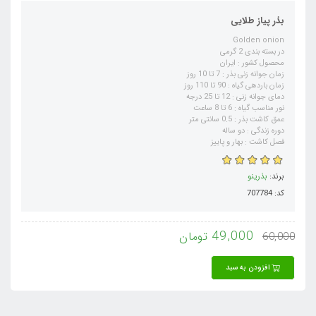
بذر پیاز طلایی
Golden onion
در بسته بندی 2 گرمی
محصول کشور : ایران
زمان جوانه زنی بذر : 7 تا 10 روز
زمان باردهی گیاه : 90 تا 110 روز
دمای جوانه زنی : 12 تا 25 درجه
نور مناسب گیاه : 6 تا 8 ساعت
عمق کاشت بذر : 0.5 سانتی متر
دوره زندگی : دو ساله
فصل کاشت : بهار و پاییز
برند:
بذرینو
کد: 707784
49,000
تومان
60,000
افزودن به سبد