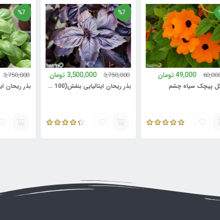
%7
%7
49,000
تومان
3,500,000
تومان
00,000
3,750,000
3,750,000
 سیاه چشم
بذر ریحان ایتالیایی بنفش(100 گرمی)