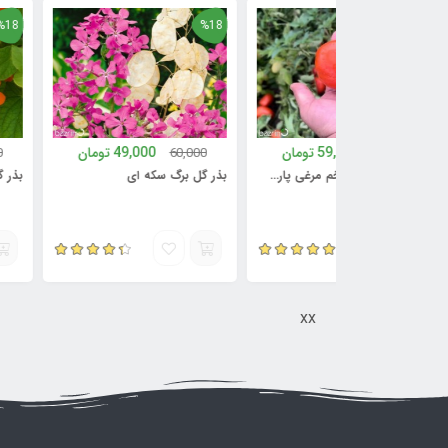
%18
%18
59,000
تومان
49,000
تومان
60,000
60,000
70,0
بذر گوجه فرنگی تخم مرغی پارس F1
بذر گل برگ سکه ای
بذر گل پیچک
xx