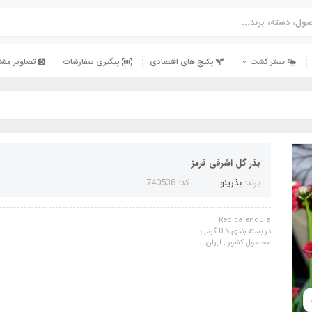
بستر کشت
پکیج های اقتصادی
پیگیری سفارشات
تصاویر مشت
بذر گل اشرفی قرمز
برند:
بذرینو
کد: 740538
Red calendula
در بسته بندی 0.5 گرمی
محصول کشور : ایران