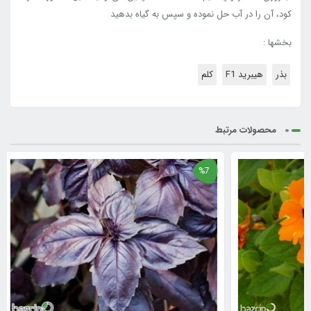
کود، آن را در آب حل نموده و سپس به گیاه بدهید
بخشها :
بذر
هیبرید F1
کلم
محصولات مرتبط
%7
%7