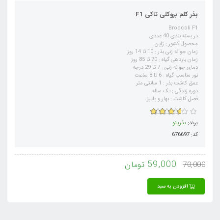
بذر کلم بروکلی تاکی F1
Broccoli F1
در بسته بندی 40 عددی
محصول کشور : ژاپن
زمان جوانه زنی بذر : 10 تا 14 روز
زمان باردهی گیاه : 70 تا 85 روز
دمای جوانه زنی : 7 تا 29 درجه
نور مناسب گیاه : 6 تا 8 ساعت
عمق کاشت بذر : 1 سانتی متر
دوره زندگی : یک ساله
فصل کاشت : بهار و پاییز
برند:
بذرینو
کد: 676697
59,000
تومان
70,000
افزودن به سبد