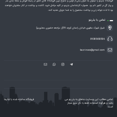
فروشگاه بذرینو را میتوان به عنوان یکی از اولین و متنوع ترین فروشگاه های کشور در زمینه فروش و بسته بندی بذر
و پیاز گل در کشور نام برد. همواره کارشناسان بذرینو در کلیه مراحل خرید، کاشت و برداشت در کنار مشتریان خواهند
بود تا لذت جوانه زنی و برداشت محصول را به شما عزیزان هدیه کنند.
تماس با بذرینو
شیراز.شهرک مطهری.خیابان راستان.کوچه 16(از مراجعه حضوری معذوریم)
09385650506
bazrinoco@gmail.com
تمامی مطالب این وبسایت متعلق به بذرینو می
فروشگاه ساخته شده با شاپفا
باشد و هرگونه استفاده فقط با ذکر منبع مجاز
است