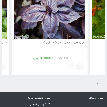
بذر ریحان ایتالیایی بنفش(100 گرمی)
بذر ریحان ایتا
3,500,000
تومان
3,750,000
xx
مجوزها
دسترسی سریع
پکیج های اقتصادی