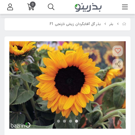
0
بذر گل آفتابگردان زینتی نارنجی F1
بذر