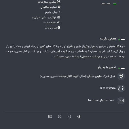
پیگیری سفارشات
تصاویر مشتریان
درباره بذرینو
قوانین و مقررات بذرینو
نقشه سایت
تماس با ما
معرفی بذرینو
فروشگاه بذرینو را میتوان به عنوان یکی از اولین و متنوع ترین فروشگاه های کشور در زمینه فروش و بسته بندی بذر
و پیاز گل در کشور نام برد. همواره کارشناسان بذرینو در کلیه مراحل خرید، کاشت و برداشت در کنار مشتریان خواهند
بود تا لذت جوانه زنی و برداشت محصول را به شما عزیزان هدیه کنند.
تماس با بذرینو
شیراز.شهرک مطهری.خیابان راستان.کوچه 16(از مراجعه حضوری معذوریم)
09385650506
bazrinoco@gmail.com