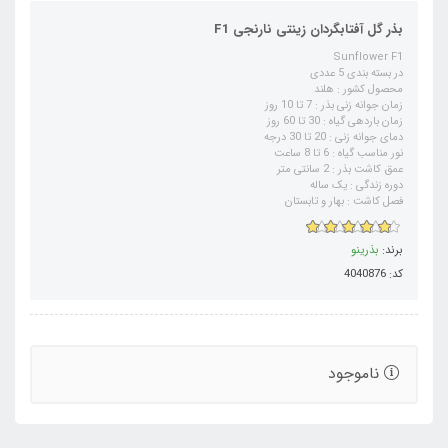
بذر گل آفتابگردان زینتی نارنجی F1
Sunflower F1
در بسته بندی 5 عددی
محصول کشور : هلند
زمان جوانه زنی بذر : 7 تا 10 روز
زمان باردهی گیاه : 30 تا 60 روز
دمای جوانه زنی : 20 تا 30 درجه
نور مناسب گیاه : 6 تا 8 ساعت
عمق کاشت بذر : 2 سانتی متر
دوره زندگی : یک ساله
فصل کاشت : بهار و تابستان
برند:
بذرینو
کد: 4040876
ناموجود