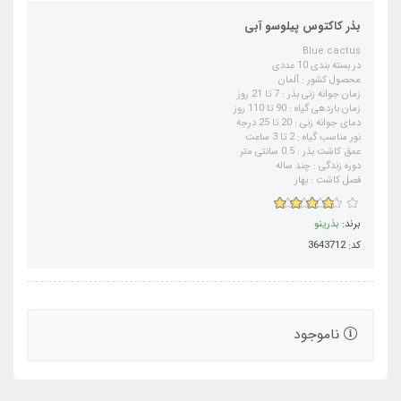
بذر کاکتوس پیلوسو آبی
Blue cactus
در بسته بندی 10 عددی
محصول کشور : آلمان
زمان جوانه زنی بذر : 7 تا 21 روز
زمان باردهی گیاه : 90 تا 110 روز
دمای جوانه زنی : 20 تا 25 درجه
نور مناسب گیاه : 2 تا 3 ساعت
عمق کاشت بذر : 0.5 سانتی متر
دوره زندگی : چند ساله
فصل کاشت : بهار
برند:
بذرینو
کد: 3643712
ناموجود