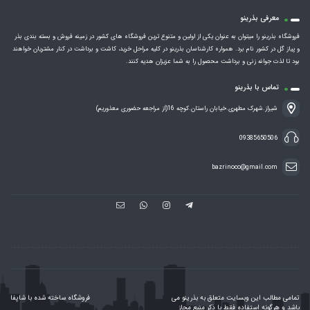
معرفی بذرینو
فروشگاه بذرینو را میتوان به عنوان یکی از اولین و متنوع ترین فروشگاه های کشور در زمینه فروش و بسته بندی بذر
و پیاز گل در کشور نام برد. همواره کارشناسان بذرینو در کلیه مراحل خرید، کاشت و برداشت در کنار مشتریان خواهند
بود تا لذت جوانه زنی و برداشت محصول را به شما عزیزان هدیه کنند.
تماس با بذرینو
شیراز.شهرک مطهری.خیابان راستان.کوچه 16(از مراجعه حضوری معذوریم)
09385650506
bazrinoco@gmail.com
تمامی مطالب این وبسایت متعلق به بذرینو می
فروشگاه ساخته شده با شاپفا
باشد و هرگونه استفاده فقط با ذکر منبع مجاز